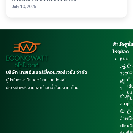
July 10, 2026
สำนักงาน
โซลูชั่น
ใหญ่
ยอด
นิยม
ที่
น้ำ
อยู่:
บริษัท ไทยเอ็นเนอร์ยี่คอนเซอร์เวชั่น จำกัด
คอ
320
ผู้นำในการผลิตและจำหน่ายอุปกรณ์
น้ำ
หมู่
เสี
ประหยัดพลังงานและบำบัดน้ำในประเทศไทย
1
ปน
ตำบล
เปื้
สนาม
น้ำ
ชัย
น้ำ
อำเภอ
รีไ
เมือง
บริ
จัด