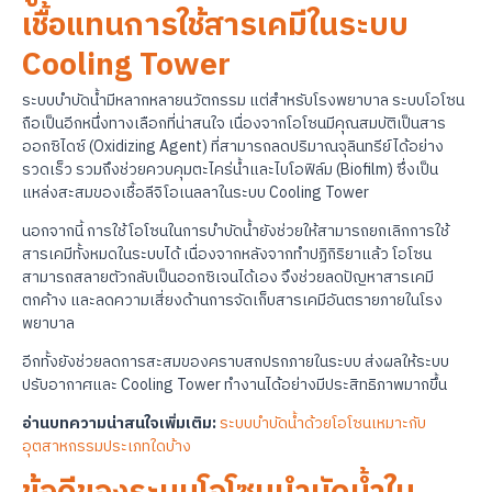
เชื้อแทนการใช้สารเคมีในระบบ
Cooling Tower
ระบบบำบัดน้ำมีหลากหลายนวัตกรรม แต่สำหรับโรงพยาบาล ระบบโอโซน
ถือเป็นอีกหนึ่งทางเลือกที่น่าสนใจ เนื่องจากโอโซนมีคุณสมบัติเป็นสาร
ออกซิไดซ์ (Oxidizing Agent) ที่สามารถลดปริมาณจุลินทรีย์ได้อย่าง
รวดเร็ว รวมถึงช่วยควบคุมตะไคร่น้ำและไบโอฟิล์ม (Biofilm) ซึ่งเป็น
แหล่งสะสมของเชื้อลีจิโอเนลลาในระบบ Cooling Tower
นอกจากนี้ การใช้โอโซนในการบำบัดน้ำยังช่วยให้สามารถยกเลิกการใช้
สารเคมีทั้งหมดในระบบได้ เนื่องจากหลังจากทำปฏิกิริยาแล้ว โอโซน
สามารถสลายตัวกลับเป็นออกซิเจนได้เอง จึงช่วยลดปัญหาสารเคมี
ตกค้าง และลดความเสี่ยงด้านการจัดเก็บสารเคมีอันตรายภายในโรง
พยาบาล
อีกทั้งยังช่วยลดการสะสมของคราบสกปรกภายในระบบ ส่งผลให้ระบบ
ปรับอากาศและ Cooling Tower ทำงานได้อย่างมีประสิทธิภาพมากขึ้น
อ่านบทความน่าสนใจเพิ่มเติม:
ระบบบำบัดน้ำด้วยโอโซนเหมาะกับ
อุตสาหกรรมประเภทใดบ้าง