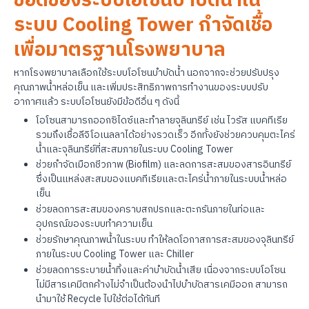
ข้อดีของระบบโอโซนบำบัดน้ำใน
ระบบ Cooling Tower กำจัดเชื้อ
เพื่อมาตรฐานโรงพยาบาล
หากโรงพยาบาลเลือกใช้ระบบโอโซนบำบัดน้ำ นอกจากจะช่วยปรับปรุง
คุณภาพน้ำหล่อเย็น และเพิ่มประสิทธิภาพการทำงานของระบบปรับ
อากาศแล้ว ระบบโอโซนยังมีข้อดีอื่น ๆ ดังนี้
โอโซนสามารถออกซิไดซ์และทำลายจุลินทรีย์ เช่น ไวรัส แบคทีเรีย
รวมถึงเชื้อลีจิโอเนลลาได้อย่างรวดเร็ว อีกทั้งยังช่วยควบคุมตะไคร่
น้ำและจุลินทรีย์ที่สะสมภายในระบบ Cooling Tower
ช่วยกำจัดเมือกชีวภาพ (Biofilm) และลดการสะสมของสารอินทรีย์
ซึ่งเป็นแหล่งสะสมของแบคทีเรียและตะไคร่น้ำภายในระบบน้ำหล่อ
เย็น
ช่วยลดการสะสมของคราบสกปรกและตะกรันภายในท่อและ
อุปกรณ์ของระบบทำความเย็น
ช่วยรักษาคุณภาพน้ำในระบบ ทำให้ลดโอกาสการสะสมของจุลินทรีย์
ภายในระบบ Cooling Tower และ Chiller
ช่วยลดการระบายน้ำทิ้งและค่าบำบัดน้ำเสีย เนื่องจากระบบโอโซน
ไม่มีสารเคมีตกค้างไม่จำเป็นต้องนำไปบำบัดสารเคมีออก สามารถ
นำมาใช้ Recycle ไปใช้ต่อได้ทันที