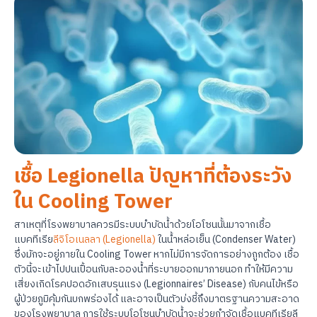
เชื้อ Legionella ปัญหาที่ต้องระวัง
ใน Cooling Tower
สาเหตุที่โรงพยาบาลควรมีระบบบำบัดน้ำด้วยโอโซนนั้นมาจากเชื้อ
แบคทีเรีย
ลีจิโอเนลลา (Legionella)
ในน้ำหล่อเย็น (Condenser Water)
ซึ่งมักจะอยู่ภายใน Cooling Tower หากไม่มีการจัดการอย่างถูกต้อง เชื้อ
ตัวนี้จะเข้าไปปนเปื้อนกับละอองน้ำที่ระบายออกมาภายนอก ทำให้มีความ
เสี่ยงเกิดโรคปอดอักเสบรุนแรง (Legionnaires’ Disease) กับคนไข้หรือ
ผู้ป่วยภูมิคุ้มกันบกพร่องได้ และอาจเป็นตัวบ่งชี้ถึงมาตรฐานความสะอาด
ของโรงพยาบาล การใช้ระบบโอโซนบำบัดน้ำจะช่วยกำจัดเชื้อแบคทีเรียลี