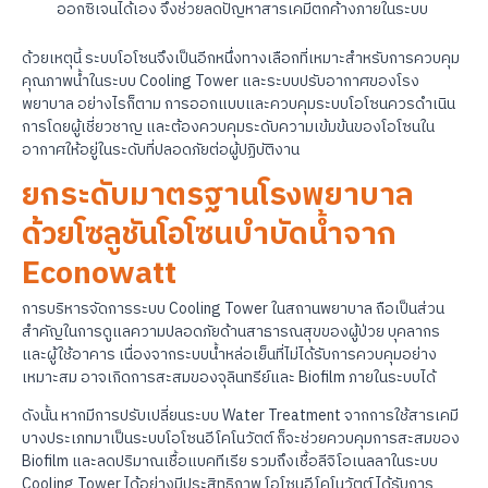
ออกซิเจนได้เอง จึงช่วยลดปัญหาสารเคมีตกค้างภายในระบบ
ด้วยเหตุนี้ ระบบโอโซนจึงเป็นอีกหนึ่งทางเลือกที่เหมาะสำหรับการควบคุม
คุณภาพน้ำในระบบ Cooling Tower และระบบปรับอากาศของโรง
พยาบาล อย่างไรก็ตาม การออกแบบและควบคุมระบบโอโซนควรดำเนิน
การโดยผู้เชี่ยวชาญ และต้องควบคุมระดับความเข้มข้นของโอโซนใน
อากาศให้อยู่ในระดับที่ปลอดภัยต่อผู้ปฏิบัติงาน
ยกระดับมาตรฐานโรงพยาบาล
ด้วยโซลูชันโอโซนบำบัดน้ำจาก
Econowatt
การบริหารจัดการระบบ Cooling Tower ในสถานพยาบาล ถือเป็นส่วน
สำคัญในการดูแลความปลอดภัยด้านสาธารณสุขของผู้ป่วย บุคลากร
และผู้ใช้อาคาร เนื่องจากระบบน้ำหล่อเย็นที่ไม่ได้รับการควบคุมอย่าง
เหมาะสม อาจเกิดการสะสมของจุลินทรีย์และ Biofilm ภายในระบบได้
ดังนั้น หากมีการปรับเปลี่ยนระบบ Water Treatment จากการใช้สารเคมี
บางประเภทมาเป็นระบบโอโซนอีโคโนวัตต์ ก็จะช่วยควบคุมการสะสมของ
Biofilm และลดปริมาณเชื้อแบคทีเรีย รวมถึงเชื้อลีจิโอเนลลาในระบบ
Cooling Tower ได้อย่างมีประสิทธิภาพ โอโซนอีโคโนวัตต์ ได้รับการ