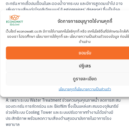
ตะกรัน หากเชื้อปนเปื้อนในละอองน้ำจากระบบ และมีการสูดดมเข้าไป อาจ
เพิ่มความเสี่ยงต่อโรคลีเจียนแนร์ (Legionnaires’ disease) ซึ่งเป็นโรค
ปอดอักเสบชนิดหนึ่ง โดยเฉพาะในผู้สูงอายุหรือผู้ที่มีภูมิคุ้มกันต่ำ
จัดการการอนุญาตใช้งานคุกกี้
Q: ระบบโอโซนบำบัดน้ำดีกว่าการใช้
เว็บไซต์ econowatt.co.th มีการใช้งานเทคโนโลยีคุกกี้ หรือ เทคโนโลยีอื่นที่มีลักษณะใกล้เคี
คลอรีนอย่างไร?
ของเรา โปรดศึกษา นโยบายการใช้คุกกี้ และ นโยบายความเป็นส่วนตัวของข้อมูล ก่อนใช้บริ
ด้านล่าง
A: ระบบโอโซนช่วยควบคุมจุลินทรีย์และ Biofilm ได้อย่างรวดเร็วผ่าน
กระบวนการ Oxidation อีกทั้งหลังทำปฏิกิริยาแล้ว โอโซนยังสามารถ
ยอมรับ
สลายตัวกลับเป็นออกซิเจนได้เอง จึงช่วยลดปัญหาสารเคมีตกค้างใน
ระบบน้ำเมื่อเทียบกับการใช้สารฆ่าเชื้อบางประเภท
ปฏิเสธ
Q: ทำไมโรงพยาบาลจึงควรให้ความ
ดูรายละเอียด
สำคัญกับ Water Treatment ใน
Cooling Tower?
นโยบายคุกกี้
นโยบายความเป็นส่วนตัว
A: เพราะระบบ Water Treatment ช่วยควบคุมคุณภาพน้ำ ลดการสะสม
ของตะกรัน การกัดกร่อน และ Biofilm ซึ่งเป็นแหล่งสะสมของจุลินทรีย์
ช่วยให้ระบบ Cooling Tower และระบบปรับอากาศทำงานได้อย่างมี
ประสิทธิภาพ พร้อมลดความเสี่ยงด้านสุขอนามัยภายในอาคารโรง
พยาบาล