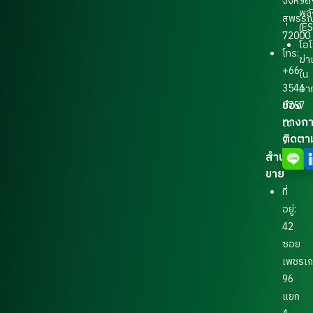
จังหวัด
พล
สุพรรณ
(E
72000
โอ
โทร:
ฆ่าเ
+66
ใน
3544
อา
ช่อง
0757
ทางก
to
ติดตา
9
สำนักงาน
ขาย
ที่
อยู่:
42
ซอย
เพชรเ
96
แยก