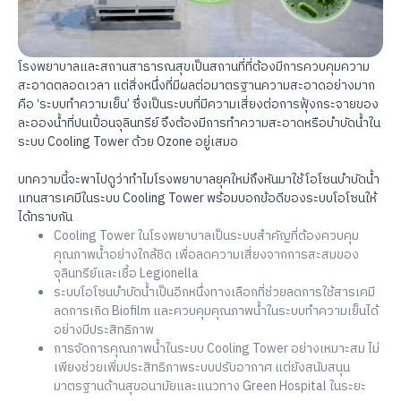
โรงพยาบาลและสถานสาธารณสุขเป็นสถานที่ที่ต้องมีการควบคุมความ
สะอาดตลอดเวลา แต่สิ่งหนึ่งที่มีผลต่อมาตรฐานความสะอาดอย่างมาก
คือ ‘ระบบทำความเย็น’ ซึ่งเป็นระบบที่มีความเสี่ยงต่อการฟุ้งกระจายของ
ละอองน้ำที่ปนเปื้อนจุลินทรีย์ จึงต้องมีการทำความสะอาดหรือบำบัดน้ำใน
ระบบ Cooling Tower ด้วย Ozone อยู่เสมอ
บทความนี้จะพาไปดูว่าทำไมโรงพยาบาลยุคใหม่ถึงหันมาใช้โอโซนบำบัดน้ำ
แทนสารเคมีในระบบ Cooling Tower พร้อมบอกข้อดีของระบบโอโซนให้
ได้ทราบกัน
Cooling Tower ในโรงพยาบาลเป็นระบบสำคัญที่ต้องควบคุม
คุณภาพน้ำอย่างใกล้ชิด เพื่อลดความเสี่ยงจากการสะสมของ
จุลินทรีย์และเชื้อ Legionella
ระบบโอโซนบำบัดน้ำเป็นอีกหนึ่งทางเลือกที่ช่วยลดการใช้สารเคมี
ลดการเกิด Biofilm และควบคุมคุณภาพน้ำในระบบทำความเย็นได้
อย่างมีประสิทธิภาพ
การจัดการคุณภาพน้ำในระบบ Cooling Tower อย่างเหมาะสม ไม่
เพียงช่วยเพิ่มประสิทธิภาพระบบปรับอากาศ แต่ยังสนับสนุน
มาตรฐานด้านสุขอนามัยและแนวทาง Green Hospital ในระยะ