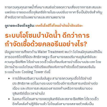
การควบคุมคุณภาพน้ำที่เหมาะสมยังช่วยลดความเสี่ยงจากการสะสมและ
แพร่กระจายของเชื้อจุลินทรีย์ภายในระบบปรับอากาศ ซึ่งเป็นปัจจัยสำคัญ
สำหรับอาคารโรงพยาบาลและสถานพยาบาล
ดูรายละเอียดโซลูชัน:
เทคโนโลยีโอโซนบำบัดน้ำอัจฉริยะ
ระบบโอโซนบำบัดน้ำ ดีกว่าการ
กำจัดเชื้อด้วยคลอรีนอย่างไร?
ข้อมูลจากการศึกษาด้าน Water Treatment พบว่า โอโซนมีคุณสมบัติเป็น
สารออกซิไดซ์ที่มีประสิทธิภาพสูง จึงสามารถลดปริมาณจุลินทรีย์และ
ควบคุม Biofilm ได้อย่างรวดเร็วเมื่อเทียบกับสารฆ่าเชื้อบางประเภท โดย
มีการนำระบบโอโซนมาใช้เปรียบเทียบกับการกำจัดเชื้อด้วยคลอรีนใน
ระบบน้ำและ Cooling Tower ดังนี้
การใช้คลอรีนความเข้มข้นสูง สามารถควบคุมเชื้อได้อย่างมี
ประสิทธิภาพ แต่ในบางระบบอาจต้องมีการเติมสารเคมีอย่างต่อ
เนื่อง และเกิดการสะสมของสารตกค้างหรือการกลับมาของ
จุลินทรีย์เมื่อเวลาผ่านไป
ในขณะที่โอโซนสามารถลดจุลินทรีย์และสลาย Biofilm ได้รวดเร็ว
อีกทั้งหลังทำปฏิกิริยาแล้ว โอโซนยังสามารถสลายตัวกลับเป็น