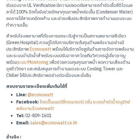
รับรองจาก UL Verification มีความปลอดภัยสามารถกำจัดเชื้อลีจิโอเนล
ลาได้ 100% อีกทั้งยังช่วยรักษาคุณภาพน้ำหล่อเย็น (Condenser Water)
ลดการใช้สารเคมีตกค้าง และช่วยเพิ่มประสิทธิภาพการทำงานของระบบ
ทำความเย็น
สำหรับโรงพยาบาลที่ต้องการยกระดับสู่การเป็นสถานพยาบาลสีเขียว
(Green Hospital) ควบคู่ไปกับการบริหารต้นทุนด้านพลังงานอย่างมี
ประสิทธิภาพ
Econowatt
พร้อมให้บริการโซลูชันด้านการจัดการพลังงาน
และระบบบำบัดน้ำสำหรับระบบปรับอากาศ โดยทีมวิศวกรผู้เชี่ยวชาญ
พร้อม
ระบบ Monitoring
เพื่อช่วยควบคุมคุณภาพน้ำ ลดความเสี่ยงด้าน
จุลชีววิทยา และสนับสนุนการทำงานของระบบ Cooling Tower และ
Chiller ให้มีประสิทธิภาพอย่างต่อเนื่องและยั่งยืน
สอบถามรายละเอียดเพิ่มเติมได้ที่
Line:
@econowatt
Facebook:
ไทยเอ็นเนอร์ยี่คอนเซอร์เวชั่น ระบบบำบัดน้ำอนุรักษ์
พลังงาน Econowatt
Tel:
02-809-1601
Email:
sales@econowatt.co.th
อ้างอิง :