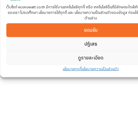
เว็บไซต์ econowatt.co.th มีการใช้งานเทคโนโลยีคุกกี้ หรือ เทคโนโลยีอื่นที่มีลักษณะใกล้เคี
ของเรา โปรดศึกษา นโยบายการใช้คุกกี้ และ นโยบายความเป็นส่วนตัวของข้อมูล ก่อนใช้บริ
ด้านล่าง
ให้ผู้เชี่ยวชาญจาก ECONOWATT ออกแบบโซลูชันบำบัดน้ำ
ยอมรับ
และการอนุรักษ์พลังงานที่เหมาะสมกับอุตสาหกรรมของคุณ
พร้อมการันตีคุณภาพ มาตรฐาน และผลลัพธ์ที่วัดได้จริง
ปฏิเสธ
ติดต่อทีมผู้เชี่ยวชาญ
ดูรายละเอียด
นโยบายคุกกี้
นโยบายความเป็นส่วนตัว