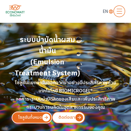
EN
ระบบบำบัดน้ำผสม
น้ำมัน
(Emulsion
Treatment System)
โซลูชัน
แยกน้ำมัน
ออกจากน้ำ
อย่างมีประสิทธิภาพ
ด้วย
เทคโนโลยี
BIOMICROGEL®
ลดภาระ
ระบบบำบัด
ลดของเสีย
และเพิ่มประสิทธิภาพ
กระบวนการผลิต
ในอุตสาหกรรมของคุณ
โซลูชันทั้งหมด
ติดต่อเรา