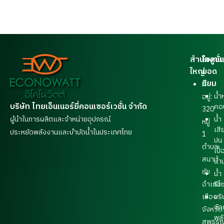
สำนักงาน
โซลูชั่น
ใหญ่
ยอด
นิยม
ที่
น้ำ
อยู่:
บริษัท ไทยเอ็นเนอร์ยี่คอนเซอร์เวชั่น จำกัด
คอ
320
ผู้นำในการผลิตและจำหน่ายอุปกรณ์
น้ำ
หมู่
เสี
ประหยัดพลังงานและบำบัดน้ำในประเทศไทย
1
ปน
ตำบล
เปื้
สนาม
น้ำ
ชัย
น้ำ
อำเภอ
รีไ
เมือง
บริ
จัด
จังหวัด
พล
สุพรรณ