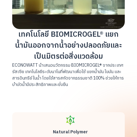
เทคโนโลยี
BIOMICROGEL®
แยก
น้ำมันออกจากน้ำอย่าง
ปลอดภัย
และ
เป็นมิตรต่อ
สิ่งแวดล้อม
ECONOWATT
นำเสนอนวัตกรรม
BIOMICROGEL®
จากประเทศ
รัสเซีย เทคโนโลยีระดับนาโนที่พัฒนาเพื่อใช้ แยก
น้ำมัน ไขมัน
และ
สารอินทรีย์ในน้ำ
โดยใช้
สารสกัดจากธรรมชาติ 100%
ช่วยให้การ
บำบัดน้ำมี
ประสิทธิภาพ
และ
ยั่งยืน
Natural Polymer