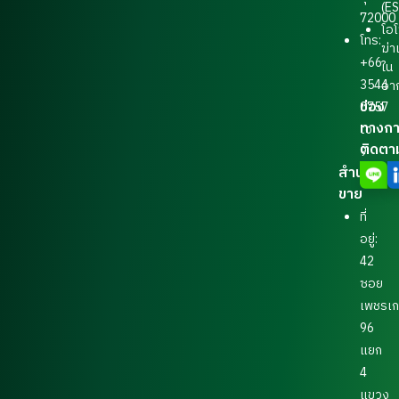
(E
72000
โอ
โทร:
ฆ่าเ
+66
ใน
3544
อา
ช่อง
0757
ทางก
to
ติดตา
9
สำนักงาน
ขาย
ที่
อยู่:
42
ซอย
เพชรเ
96
แยก
4
แขวง