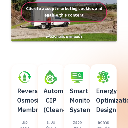
Click to accept marketing cookies and
enable this content
Reverse
Automatic
Smart
Energy
Osmosis
CIP
Monitoring
Optimizati
Membrane
(Clean-In-Place)
System
Design
เยื่อ
ระบบ
ตรวจ
ลดการ