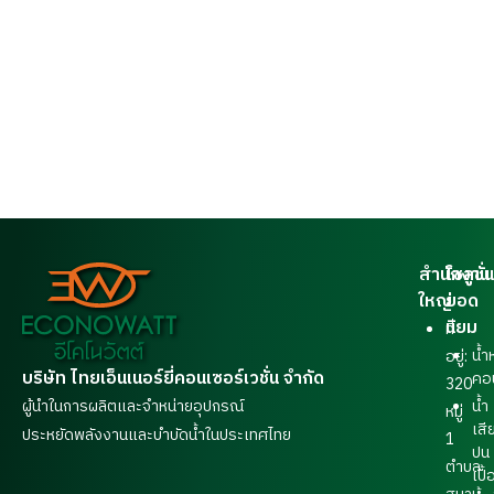
สำนักงาน
โซลูชั่น
ใหญ่
ยอด
นิยม
ที่
น้ำ
อยู่:
บริษัท ไทยเอ็นเนอร์ยี่คอนเซอร์เวชั่น จำกัด
คอ
320
ผู้นำในการผลิตและจำหน่ายอุปกรณ์
น้ำ
หมู่
เสี
ประหยัดพลังงานและบำบัดน้ำในประเทศไทย
1
ปน
ตำบล
เปื้