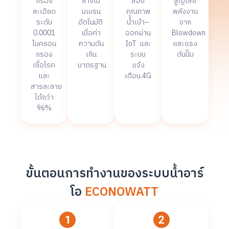
กรอง
ล้างเม
สอบ
สูญเสีย
ละเอียด
มเบรน
คุณภาพ
พลังงาน
ระดับ
อัตโนมัติ
น้ำเข้า–
จาก
0.0001
เมื่อค่า
ออกผ่าน
Blowdown
ไมครอน
ความดัน
IoT และ
และแรง
กรอง
เกิน
ระบบ
ดันปั๊ม
เชื้อโรค
มาตรฐาน
แจ้ง
และ
เตือน 4G
สารละลาย
ได้กว่า
96%
ขั้นตอนการทำงานของระบบน้ำอาร์
โอ
ECONOWATT