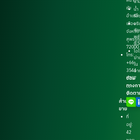
สนาม
น้ำ
ชัย
น้ำ
อำเภอ
รีไ
เมือง
บริ
จัด
จังหวัด
พล
สุพรรณ
(E
72000
โอ
โทร:
ฆ่าเ
+66
ใน
3544
อา
ช่อง
0757
ทางก
to
ติดตา
9
สำนักงาน
ขาย
ที่
อยู่:
42