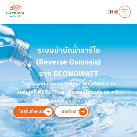
EN
ระบบบำบัดน้ำอาร์โอ
(Reverse Osmosis)
จาก ECONOWATT
โซลูชันผลิตและปรับปรุงคุณภาพน้ำประปาด้วย
เทคโนโลยี MBDAF® และ Ozone ปลอดภัย ประหยัด
พลังงาน และปราศจากสารตกค้าง
โซลูชันทั้งหมด
ติดต่อเรา