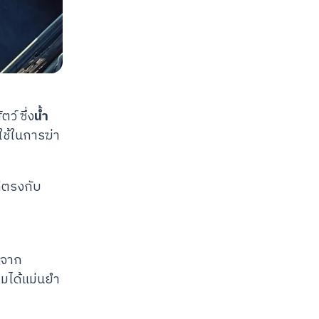
ว์ ซึ่ง
น้ำ
ใช้ในการฆ่า
ี่ตรงกับ
ยจาก
ุมได้แม่นยำ