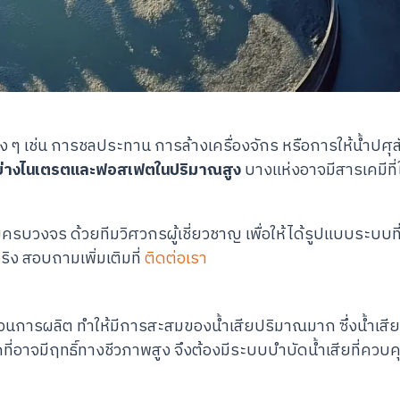
 เช่น การชลประทาน การล้างเครื่องจักร หรือการให้น้ำปศุสัต
นอย่างไนเตรตและฟอสเฟตในปริมาณสูง
บางแห่งอาจมีสารเคมีที่
บวงจร ด้วยทีมวิศวกรผู้เชี่ยวชาญ เพื่อให้ได้รูปแบบระบบท
ง สอบถามเพิ่มเติมที่
ติดต่อเรา
บวนการผลิต ทำให้มีการสะสมของน้ำเสียปริมาณมาก ซึ่งน้ำเสี
ี่อาจมีฤทธิ์ทางชีวภาพสูง จึงต้องมีระบบบำบัดน้ำเสียที่ควบค