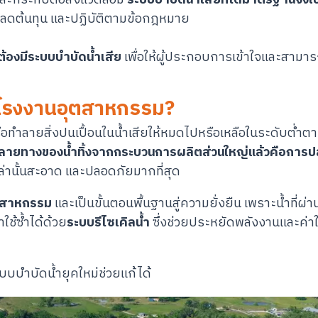
ม ลดต้นทุน และปฏิบัติตามข้อกฎหมาย
้องมีระบบบำบัดน้ำเสีย
เพื่อให้ผู้ประกอบการเข้าใจและสามาร
ในโรงงานอุตสาหกรรม?
หรือทำลายสิ่งปนเปื้อนในน้ำเสียให้หมดไปหรือเหลือในระดับต่
ายทางของน้ำทิ้งจากกระบวนการผลิตส่วนใหญ่แล้วคือการปล
เหล่านั้นสะอาด และปลอดภัยมากที่สุด
ุตสาหกรรม
และเป็นขั้นตอนพื้นฐานสู่ความยั่งยืน เพราะน้ำที่ผ่า
ช้ซ้ำได้ด้วย
ระบบรีไซเคิลน้ำ
ซึ่งช่วยประหยัดพลังงานและค่าใช
บบบำบัดน้ำยุคใหม่ช่วยแก้ได้