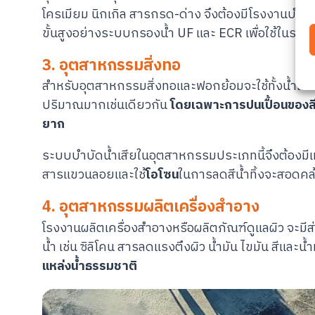
โครเมียม นิกเกิล สารกรด-ด่าง จึงต้องมีโรงงานบำ
ขั้นสูงอย่างระบบกรองน้ำ UF และ ECR เพื่อใช้ในระบบ
3. อุตสาหกรรมสิ่งทอ
สำหรับอุตสาหกรรมสิ่งทอและฟอกย้อมจะใช้ทั้งน้ำแล
ปริมาณมากเช่นเดียวกัน
โดยเฉพาะการปนเปื้อนของสี ก
ยาก
ระบบบำบัดน้ำเสียในอุตสาหกรรมประเภทนี้จึงต้องม
สารแขวนลอยและใช้
โอโซน
ในการลดสีน้ำทิ้งจะสอดคล
4. อุตสาหกรรมผลิตเครื่องสำอาง
โรงงานผลิตเครื่องสำอางหรือผลิตภัณฑ์ดูแลผิว จะม
น้ำ เช่น ซิลิโคน สารลดแรงตึงผิว น้ำมัน ไขมัน สีแล
แหล่งน้ำธรรมชาติ