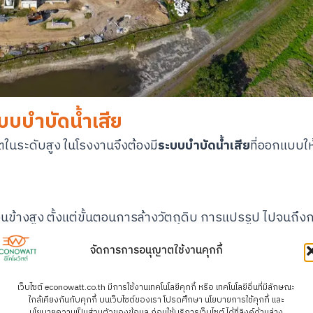
บบบำบัดน้ำเสีย
ในระดับสูง ในโรงงานจึงต้องมี
ระบบบำบัดน้ำเสีย
ที่ออกแบบให
งสูง ตั้งแต่ขั้นตอนการล้างวัตถุดิบ การแปรรูป ไปจนถึงการ
 เช่น
ค่า BOD/COD สูงเกินมาตรฐาน
มีการปนเปื้อนของน้ำมั
จัดการการอนุญาตใช้งานคุกกี้
 รวมถึงขยะอินทรีย์ที่อาจปนเปื้อนในระดับสูง
เว็บไซต์ econowatt.co.th มีการใช้งานเทคโนโลยีคุกกี้ หรือ เทคโนโลยีอื่นที่มีลักษณะ
ใกล้เคียงกันกับคุกกี้ บนเว็บไซต์ของเรา โปรดศึกษา นโยบายการใช้คุกกี้ และ
กและสารเคมีหลายประเภท
ซึ่งส่วนใหญ่เป็นอันตรายต่อสิ่งแวดล้
นโยบายความเป็นส่วนตัวของข้อมูล ก่อนใช้บริการเว็บไซต์ ได้ที่ลิงค์ด้านล่าง