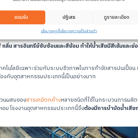
บัดน้ำเสียตามมาตรฐานก่อนปล่อยออกสู่แหล่งน้ำ รวมถึงการใ
รีไซเคิลน้ำ
ยอมรับ
ปฏิเสธ
ดูรายละเอียด
นโยบายคุกกี้
นโยบายความเป็นส่วนตัว
ะเคมีปริมาณมากในกระบวนการผลิต ทำให้มีการปนเปื้อนของน้
ลิ่น สารอินทรีย์ซับซ้อนและสีย้อม ทำให้น้ำเสียมีสีเข้มและย
ีเทคโนโลยีเฉพาะร่วมกับระบบชีวภาพในการกำจัดสารปนเปื้อ
้องกับอุตสาหกรรมประเภทนี้เป็นอย่างมาก
ีส่วนผสมของ
สารเคมีตกค้าง
หลายชนิดที่ใช้ในกระบวนการผลิต
ะน้ำหอม โรงงานอุตสาหกรรมประเภทนี้จึง
ต้องมีการบำบัดน้ำเสีย